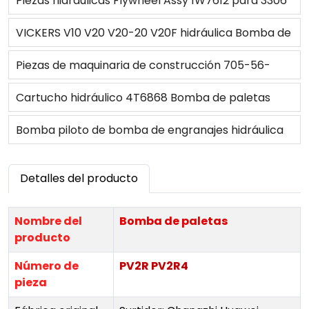
Piezas hidráulicas Flywheel Assy 1W7612 para 3306
Bulldozer D7G D7G2
VICKERS V10 V20 V20-20 V20F hidráulica Bomba de
paletas
Piezas de maquinaria de construcción 705-56-
26090 Bomba hidráulica de engranajes para
Cartucho hidráulico 4T6868 Bomba de paletas
cargadora de ruedas
6E4258 7J0566 7J0565 3G1269 1U2667 3G1266
Bomba piloto de bomba de engranajes hidráulica
7J0568 3G2835 9T2200 3G7651 9J7890 6E2396
708-3S-04573 para excavadora
Detalles del producto
3G1268
Nombre del
Bomba de paletas
producto
Número de
PV2R PV2R4
pieza