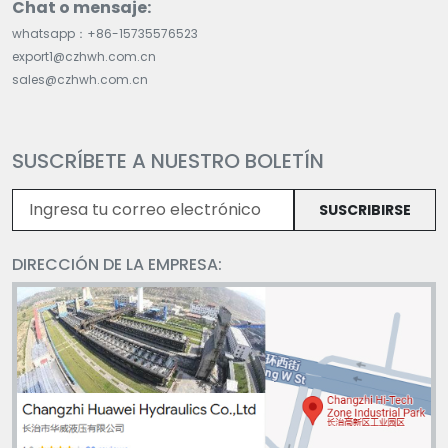
Chat o mensaje:
whatsapp：+86-15735576523
export1@czhwh.com.cn
sales@czhwh.com.cn
SUSCRÍBETE A NUESTRO BOLETÍN
SUSCRIBIRSE
DIRECCIÓN DE LA EMPRESA: