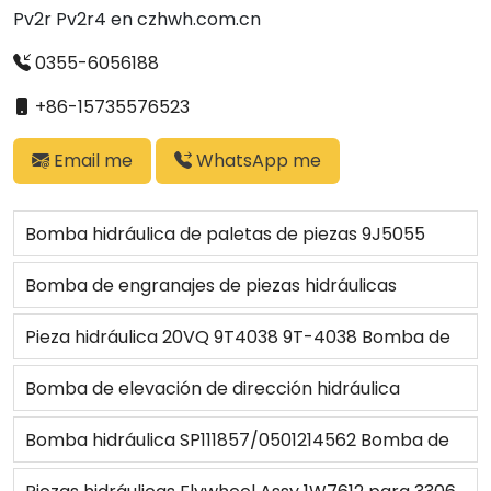
Pv2r Pv2r4 en czhwh.com.cn
0355-6056188
+86-15735576523
Email me
WhatsApp me
Bomba hidráulica de paletas de piezas 9J5055
para cargador 930
Bomba de engranajes de piezas hidráulicas
11C0584 para cargador XGMA 932II/932III/942III
Pieza hidráulica 20VQ 9T4038 9T-4038 Bomba de
paletas Cartucho hidráulico
Bomba de elevación de dirección hidráulica
3186320M91 para Tractor MF 3186320/
Bomba hidráulica SP111857/0501214562 Bomba de
transmisión