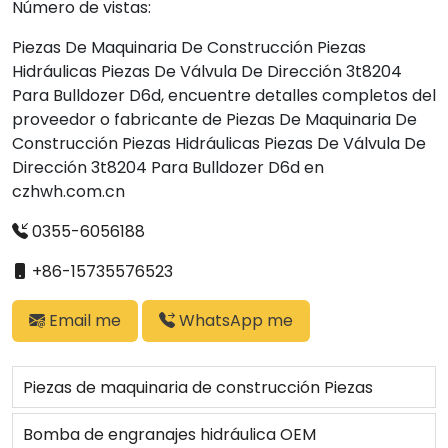
Número de vistas:
Piezas De Maquinaria De Construcción Piezas
Hidráulicas Piezas De Válvula De Dirección 3t8204
Para Bulldozer D6d, encuentre detalles completos del
proveedor o fabricante de Piezas De Maquinaria De
Construcción Piezas Hidráulicas Piezas De Válvula De
Dirección 3t8204 Para Bulldozer D6d en
czhwh.com.cn
0355-6056188
+86-15735576523
Email me
WhatsApp me
Piezas de maquinaria de construcción Piezas
hidráulicas Bomba de alimentación Ass'y 4W5479
Bomba de engranajes hidráulica OEM