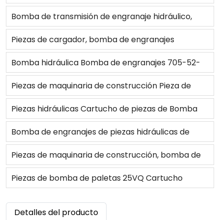
para Bulldozer D9L/3412
308873A1,93835C91,93835C92 para Tractor
Bomba de transmisión de engranaje hidráulico,
3210/4210/454/474/484/385/CX70
119994A1 para 580SK
Piezas de cargador, bomba de engranajes
hidráulica, bomba principal 6E3524 para 980C
Bomba hidráulica Bomba de engranajes 705-52-
22100 para Bulldozer
Piezas de maquinaria de construcción Pieza de
excavadora Bomba de barrido Bomba de
Piezas hidráulicas Cartucho de piezas de Bomba
engranajes 9W5426 para el modelo 416B
de paletas 45VQ 3G2237 1U2671 3G2234 3G2235
Bomba de engranajes de piezas hidráulicas de
6J1534
fábrica OEM 3G4768 para Bulldozer D6D
Piezas de maquinaria de construcción, bomba de
aceite hidráulico Ass'y AR9835 para NT855
Piezas de bomba de paletas 25VQ Cartucho
hidráulico 3G2718 para cargador 920A
Detalles del producto