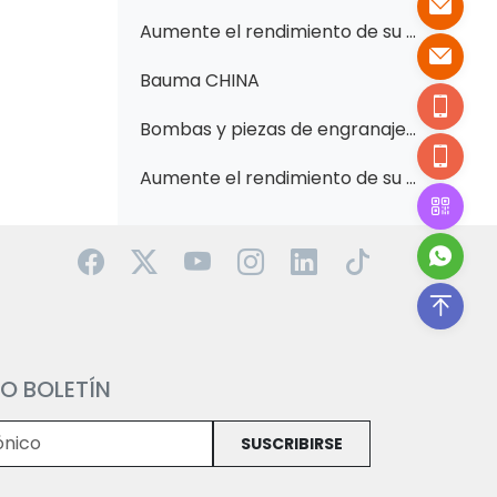
Aumente el rendimiento de su excavadora y tractor con bombas hidráulicas premium: con 705-12-43030, 1666726M91, 705-41-02310 y más.
Bauma CHINA
Bombas y piezas de engranajes hidráulicos esenciales para maquinaria de construcción: calidad superior para cargadoras, excavadoras, niveladoras-con 11C0026, 705-14-41040, 7S4629 y más de Changzhi Huawei
Aumente el rendimiento de su maquinaria de construcción con piezas hidráulicas de alta calidad: con 1198752, 2741512, 119-8474, 23B-62-11501, 6C0570, 51330518, 1198748, 333/G5393, 705-95-07101, 400910-00419, 662696-7829, 285 081 y 705-61-2
O BOLETÍN
SUSCRIBIRSE