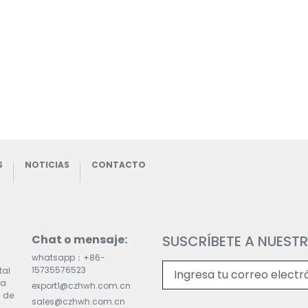
S
NOTICIAS
CONTACTO
Chat o mensaje:
SUSCRÍBETE A NUESTR
whatsapp：+86-
15735576523
tal
la
export1@czhwh.com.cn
 de
sales@czhwh.com.cn