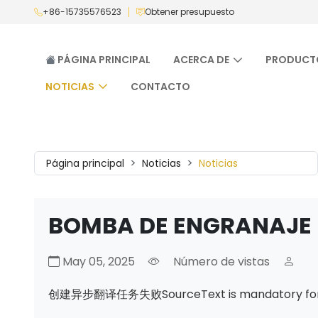
+86-15735576523
Obtener presupuesto
PÁGINA PRINCIPAL
ACERCA DE
PRODUCT
NOTICIAS
CONTACTO
Página principal
Noticias
Noticias
BOMBA DE ENGRANAJE
May 05, 2025
Número de vistas
创建异步翻译任务失败SourceText is mandatory for th