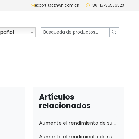
export1@czhwh.com.cn
+86-15735576523
pañol
Artículos
relacionados
Aumente el rendimiento de su maquinaria con bombas hidráulicas premium: con 705-56-34180, 07440-72202, 708-3S-04541 y más.
Aumente el rendimiento de su maquinaria con bombas hidráulicas de alta calidad de Changzhi Huawei Hydraulic Co., Ltd.