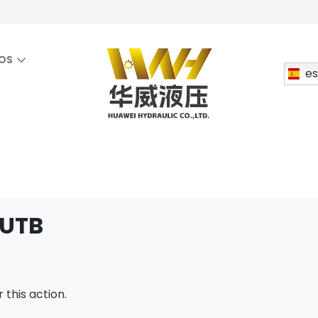
OS
es
 UTB
is action.