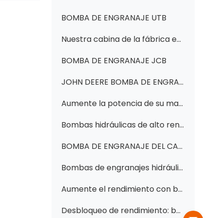
BOMBA DE ENGRANAJE UTB
Nuestra cabina de la fábrica en el exibition del bauma de Shangai
BOMBA DE ENGRANAJE JCB
JOHN DEERE BOMBA DE ENGRANAJES
Aumente la potencia de su maquinaria: bombas de engranajes hidráulicos esenciales y piezas para XGMA, Komatsu y más Cargadores y excavadoras: encuentre repuestos confiables en Changzhi Huawei Hydraulic
Bombas hidráulicas de alto rendimiento y bombas de engranajes para cargadoras, excavadoras, tractores y más: ¡encuentre su pareja perfecta!
BOMBA DE ENGRANAJE DEL CASO
Bombas de engranajes hidráulicos de alto rendimiento para sus necesidades de maquinaria de construcción
Aumente el rendimiento con bombas hidráulicas de engranajes y de barrido de calidad: piezas esenciales para excavadoras, cargadoras y excavadoras (incluidas 705-24-29090, 3P7958, 241-8693 y más)
Desbloqueo de rendimiento: bombas de engranajes hidráulicos de alta calidad y piezas para Komatsu, Cat y más de Changzhi Huawei Hydraulic