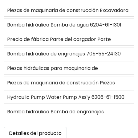
PC50UU-2
hidráulicas Bomba de paletas 1212501 reemplazar
Piezas de maquinaria de construcción Excavadora
bomba hidráulica Vickers Oem para cargadora de
Piezas hidráulicas Bomba de agua Ass'y 7E7398
Bomba hidráulica Bomba de agua 6204-61-1301
ruedas 950F 950FII
3522156 para 325
para motor 4D95S-W/ Bulldozer
Precio de fábrica Parte del cargador Parte
hidráulica 6T3651 Bomba de engranajes Bomba de
Bomba hidráulica de engranajes 705-55-24130
transmisión para cargador 966C y 950F
para cargadora de motor de carga de 21, 2, 2, 1, 2,
Piezas hidráulicas para maquinaria de
construcción, bomba de dirección CBGJ2100 1016-
Piezas de maquinaria de construcción Piezas
XF para cargador 937
hidráulicas Bomba de engranajes 3148760M91 para
Hydraulic Pump Water Pump Ass'y 6206-61-1500
MF4240
for Bulldozer D31-18 GD511A-1
Bomba hidráulica Bomba de engranajes
EONN600AC para Tractor 6610/7610
Detalles del producto