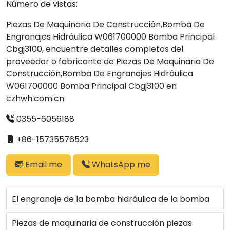
Número de vistas:
Piezas De Maquinaria De Construcción,Bomba De
Engranajes Hidráulica W061700000 Bomba Principal
Cbgj3100, encuentre detalles completos del
proveedor o fabricante de Piezas De Maquinaria De
Construcción,Bomba De Engranajes Hidráulica
W061700000 Bomba Principal Cbgj3100 en
czhwh.com.cn
0355-6056188
+86-15735576523
Email me
WhatsApp me
El engranaje de la bomba hidráulica de la bomba
de 705-41-08090 para excavadora PC40-7 y
Piezas de maquinaria de construcción piezas