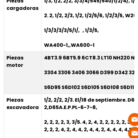
Piezas
1/3, 1/2, 2/2, 3/3/4/545/540/1/2/4/, 1/2/
cargadoras
2. 2, 1/2, 2/3, 1/2
, 1/2/5/6, 1/2/3/5, W26
1/3/3/3/3/5/1/
,
, 1/3/5,
WA400-1,
,
WA600-1
Piezas
4BT3.9 6BT5.9 6CT8.3 LT10 NH220 N
motor
3304 3306 3406 3066 D399 D342 32
S6D95 S6D102 S6D105 S6D108 S6D110
Piezas
1/2, 2/2, 2/3. El/18 de septiembre. D60A
excavadora
2,
D65A.E.P.PL-6-7-8,
2, 2, 2, 2, 3, 3/5. 4, 2, 4, 2, 2, 2, 2, 2, 3, 4, 
2, 2, 2, 4, 2, 4, 4, 2, 4, 4, 2, 4, 4, 4, 4,
D6