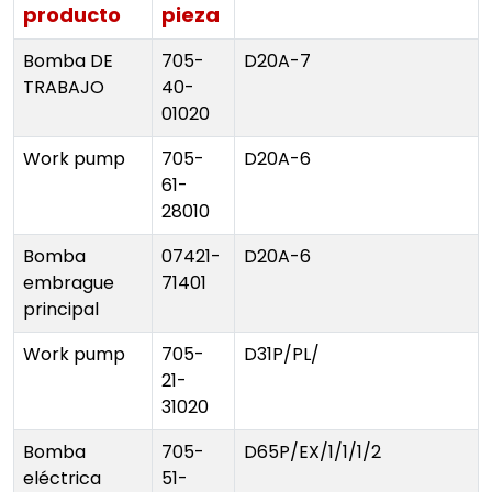
producto
pieza
Bomba DE
705-
D20A-7
TRABAJO
40-
01020
Work pump
705-
D20A-6
61-
28010
Bomba
07421-
D20A-6
embrague
71401
principal
Work pump
705-
D31P/PL/
21-
31020
Bomba
705-
D65P/EX/1/1/1/2
eléctrica
51-