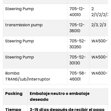
Steering Pump
705-12-
2.
40010
2/1/2/2/3
transmission pump
705-12-
2/3, 2/3
38010
Steering Pump
705-52-
WA500-1
30260
Steering Pump
705-52-
WA500-1
30130
Bomba
705-58-
WA600-1
TRANS/Lub/interruptor
46001
Packing
Embalaje neutro o embalaje
deseado
Tiempo
3-15 días después de recibir el pago