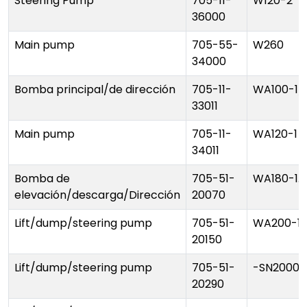
Steering Pump
705-11-
W120-2
36000
Main pump
705-55-
W260
34000
Bomba principal/de dirección
705-11-
WA100-1/
33011
Main pump
705-11-
WA120-1
34011
Bomba de
705-51-
WA180-1.
elevación/descarga/Dirección
20070
Lift/dump/steering pump
705-51-
WA200-1 S
20150
Lift/dump/steering pump
705-51-
-SN20001 
20290