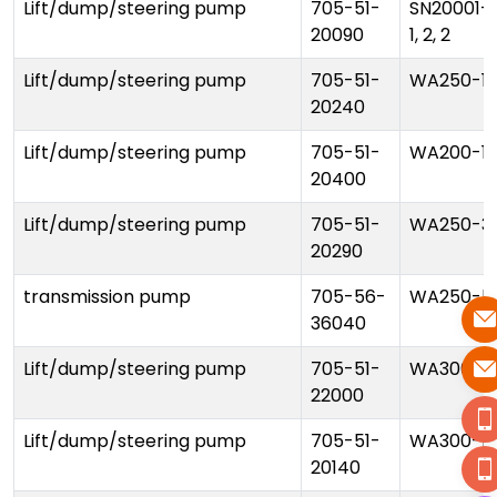
Lift/dump/steering pump
705-51-
SN20001-, de 
20090
1, 2, 2
Lift/dump/steering pump
705-51-
WA250-1
20240
Lift/dump/steering pump
705-51-
WA200-1
20400
Lift/dump/steering pump
705-51-
WA250-3
20290
transmission pump
705-56-
WA250-5
36040
Lift/dump/steering pump
705-51-
WA300-1/
22000
Lift/dump/steering pump
705-51-
WA300-1/
20140