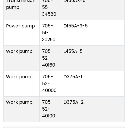
Transmission
705-
D155AX-5
pump
55-
34580
Power pump
705-
D155A-3-5
51-
30290
Work pump
705-
D155A-5
52-
40160
Work pump
705-
D375A-1
52-
40000
Work pump
705-
D375A-2
52-
40100