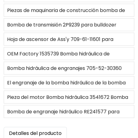
transferencia de combustible para 3408B 3408C
Piezas de maquinaria de construcción bomba de
3412
engranajes hidráulica 705-52-40130 para
Bomba de transmisión 2P9239 para bulldozer
cargador de piezas/1/2/1/
D7G/F/D8K/D9H
Hoja de ascensor de Ass'y 709-61-11601 para
Bulldozer D375A-3 D375A-5
OEM Factory 1535739 Bomba hidráulica de
engranajes para 75B/TCM860
Bomba hidráulica de engranajes 705-52-30360
para cargador
El engranaje de la bomba hidráulica de la bomba
de 705-41-08090 para excavadora PC40-7 y
Pieza del motor Bomba hidráulica 3541672 Bomba
PC50UU-2
de agua Ass'y para 3054/416E
Bomba de engranaje hidráulico RE241577 para
Tractor Deere 904/1204
Detalles del producto