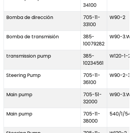
34100
Bomba de dirección
705-11-
W90-2
33100
Bomba de transmisión
385-
W90-3.W1
10079282
transmission pump
385-
W120-1-2-
10234561
Steering Pump
705-11-
W90-2-3.
36100
Main pump
705-51-
W90-3.W1
32000
Main pump
705-11-
540/1/540
38000