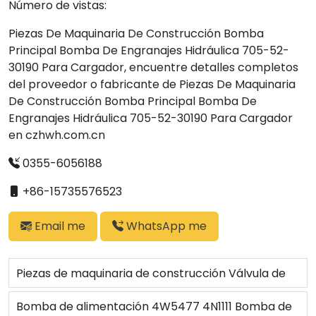
Número de vistas:
Piezas De Maquinaria De Construcción Bomba
Principal Bomba De Engranajes Hidráulica 705-52-
30190 Para Cargador, encuentre detalles completos
del proveedor o fabricante de Piezas De Maquinaria
De Construcción Bomba Principal Bomba De
Engranajes Hidráulica 705-52-30190 Para Cargador
en czhwh.com.cn
0355-6056188
+86-15735576523
Email me
WhatsApp me
Piezas de maquinaria de construcción Válvula de
alivio hidráulica Ass'y 701-40-51002 para Bulldozer
Bomba de alimentación 4W5477 4N1111 Bomba de