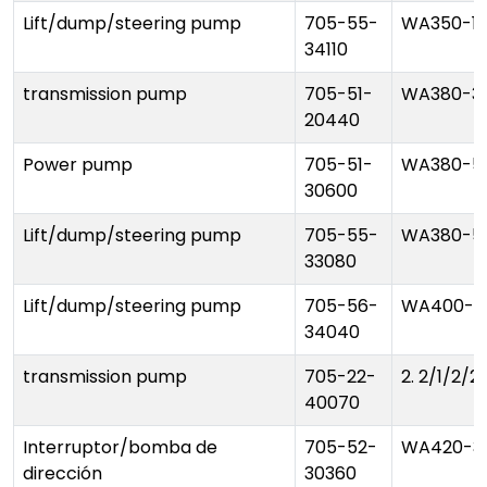
Lift/dump/steering pump
705-55-
WA350-1
34110
transmission pump
705-51-
WA380-3
20440
Power pump
705-51-
WA380-5
30600
Lift/dump/steering pump
705-55-
WA380-5
33080
Lift/dump/steering pump
705-56-
WA400-1
34040
transmission pump
705-22-
2. 2/1/2/2
40070
Interruptor/bomba de
705-52-
WA420-3
dirección
30360