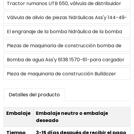
para Bulldozer
principal hidráulica 705-11-36100 para cargador
Tractor rumanos UTB 650, válvula de distribuidor
540/3/545/540B/-1
38.33.036, piezas hidráulicas de maquinaria
Válvula de alivio de piezas hidráulicas Ass'y 144-49-
agrícola
16102 para Bulldozer
El engranaje de la bomba hidráulica de la bomba
de A25XP4MS 8280040 para Tractor FIAT
Piezas de maquinaria de construcción bomba de
474/550/ 580/ 600/ 640/ 650/ 680/750/ 780/
barrido 175-13-23500 para bulldozer
Bomba de agua Ass'y 6138 1570-61-para cargador
880 / 980
de carga
Pieza de maquinaria de construcción Bulldozer
Válvula hidráulica Piezas de Bulldozer Válvula de
Detalles del producto
alivio Ass'y 144-13-16602 para
Embalaje
Embalaje neutro o embalaje
deseado
Tiempo
3-15 días después de recibir el pago