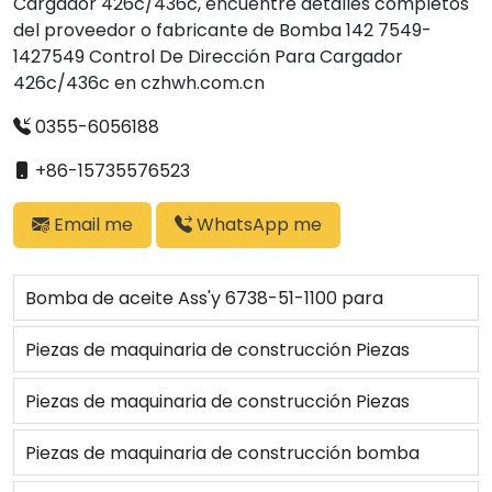
Cargador 426c/436c, encuentre detalles completos
del proveedor o fabricante de Bomba 142 7549-
1427549 Control De Dirección Para Cargador
426c/436c en czhwh.com.cn
0355-6056188
+86-15735576523
Email me
WhatsApp me
Bomba de aceite Ass'y 6738-51-1100 para
excavadora
Piezas de maquinaria de construcción Piezas
hidráulicas 6127-61-1008 Bomba de agua Ass'y
Piezas de maquinaria de construcción Piezas
para Bulldozer
hidráulicas Bomba de aceite Ass'y 6620-51-1020
Piezas de maquinaria de construcción bomba