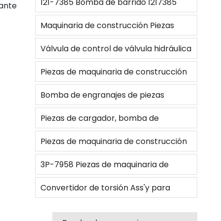
121-7385 Bomba de barrido 1217385
cante
para
Excavadora 416C y 416D
Maquinaria de construcción Piezas
hidráulicas Bomba de engranajes 705-
Válvula de control de válvula hidráulica
56-26081 para cargador
Ripper Tilt 2710875/ 2710874 para
Piezas de maquinaria de construcción
bulldozer D7G2 Tilt 271-0875 271-0874
Bomba de engranajes hidráulica 385-
Bomba de engranajes de piezas
10079282 para cargador de ruedas
hidráulicas 705-95-07101 705-95-
Piezas de cargador, bomba de
05140 para la bomba de engranajes
engranajes hidráulica, bomba principal
Piezas de maquinaria de construcción
de piezas hidráulicas
6E3524 para 980C
Bomba de engranajes hidráulica
3P-7958 Piezas de maquinaria de
Bomba de barrido 44081-20150 para
construcción Bomba de engranajes
Convertidor de torsión Ass'y para
90ZIV-2
hidráulica 3P7958 para 518C/528/518
Bulldozer D85A-18, 175-13-11000/175-