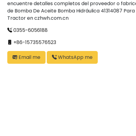
encuentre detalles completos del proveedor o fabri
de Bomba De Aceite Bomba Hidráulica 41314087 Para
Tractor en czhwh.com.cn
0355-6056188
+86-15735576523
Email me
WhatsApp me