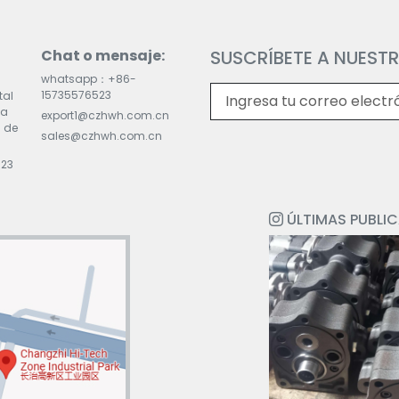
Chat o mensaje:
SUSCRÍBETE A NUESTR
whatsapp：+86-
15735576523
tal
la
export1@czhwh.com.cn
 de
sales@czhwh.com.cn
523
ÚLTIMAS PUBLI