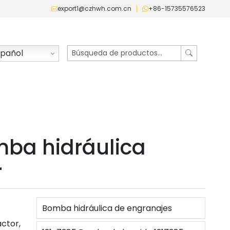
export1@czhwh.com.cn
+86-15735576523
pañol
ba hidráulica
r
Bomba hidráulica de engranajes
ctor,
Bomba de elevación 705-52-32001