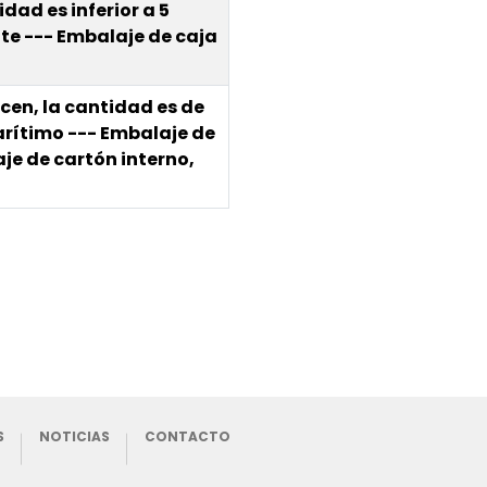
idad es inferior a 5
te --- Embalaje de caja
cen, la cantidad es de
arítimo --- Embalaje de
e de cartón interno,
S
NOTICIAS
CONTACTO