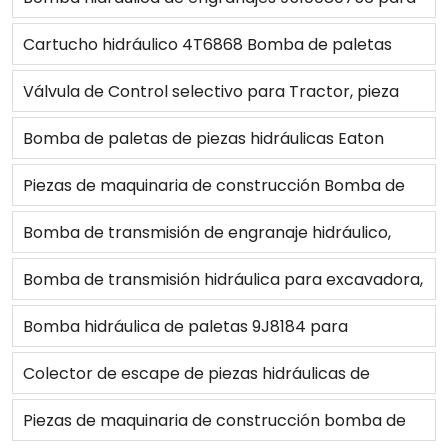
tractor 885
Cartucho hidráulico 4T6868 Bomba de paletas
6E4258 7J0566 7J0565 3G1269 1U2667 3G1266
Válvula de Control selectivo para Tractor, pieza
7J0568 3G2835 9T2200 3G7651 9J7890 6E2396
hidráulica para John Deere 904, 1054, 1204, 1354,
Bomba de paletas de piezas hidráulicas Eaton
3G1268
NF101674
Vickers V10 V20 V10f V20f VTM42 VTM42A
Piezas de maquinaria de construcción Bomba de
engranajes hidráulica Bomba piloto 1262083 126-
Bomba de transmisión de engranaje hidráulico,
2083 para excavadora 320B
6P7358 para cargador 980F/980C
Bomba de transmisión hidráulica para excavadora,
2P9239, D7G/F/D8K/D9H
Bomba hidráulica de paletas 9J8184 para
cargador 950
Colector de escape de piezas hidráulicas de
maquinaria de construcción 328-8709 para C6.6
Piezas de maquinaria de construcción bomba de