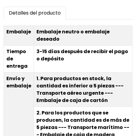
C7.1 D6N
engranajes hidráulica AT331223 para 310SK 315SK
Detalles del producto
325J 325K 310SJ 310G 315SJ
Embalaje
Embalaje neutro o embalaje
deseado
Tiempo
3-15 días después de recibir el pago
de
o depósito
entrega
Envío y
1. Para productos en stock, la
embalaje
cantidad es inferior a 5 piezas ---
Transporte aéreo urgente ---
Embalaje de caja de cartón
2. Para los productos que se
producen, la cantidad es de más de
5 piezas --- Transporte marítimo --
- Embalaje de caja de madera