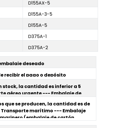
D155AX-5
D155A-3-5
D155A-5
D375A-1
D375A-2
 embalaje deseado
e recibir el pago o depósito
 stock, la cantidad es inferior a 5
rte aéreo urgente --- Embalaje de
os que se producen, la cantidad es de
- Transporte marítimo --- Embalaje
 marinero (embalaje de cartón
de madera exterior)