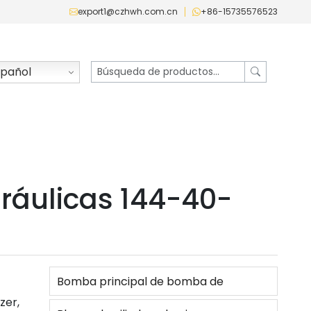
export1@czhwh.com.cn
+86-15735576523
pañol
dráulicas 144-40-
Bomba principal de bomba de
zer,
engranajes hidráulica/para Bulldozer