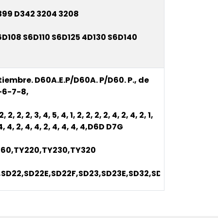
399 D342 3204 3208
6D108 S6D110 S6D125 4D130 S6D140
eptiembre. D60A.E.P/D60A. P/D60. P., de
-6-7-8,
, 2, 2, 2, 3, 4, 5, 4, 1, 2, 2, 2, 2, 4, 2, 4, 2, 1,
 4, 4, 2, 4, 4, 2, 4, 4, 4, 4,
D6D D7G
160,TY220,TY230,TY320
F,SD22,SD22E,SD22F,SD23,SD23E,SD32,SD32F,SD32G