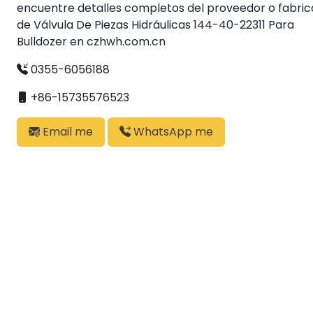
encuentre detalles completos del proveedor o fabri
de Válvula De Piezas Hidráulicas 144-40-22311 Para
Bulldozer en czhwh.com.cn
0355-6056188
+86-15735576523
Email me
WhatsApp me