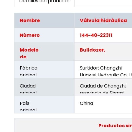
Detalles del producto
Nombre
Válvula hidráulica
del
producto
Número
144-40-22311
de pieza
Modelo
Bulldozer,
de
máquina
Fábrica
Surtidor: Changzhi
original
Huawei Hydraulic Co.,L
Ciudad
Ciudad de Changzhi,
original
provincia de Shanxi
País
China
original
Productos si