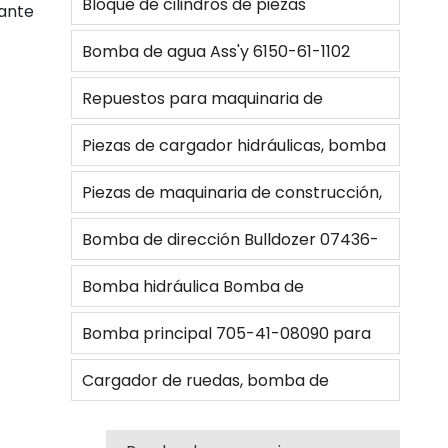
Bloque de cilindros de piezas
cante
B08, para excavadora
hidráulicas de gran oferta 708-8H-
Bomba de agua Ass'y 6150-61-1102
13110 para excavadora
para Bulldozer
Repuestos para maquinaria de
construcción bulldozer piezas
Piezas de cargador hidráulicas, bomba
hidráulicas bomba de engranajes
de transmisión de engranaje, 9U9535
Piezas de maquinaria de construcción,
bomba de dirección 3P6814 para
para 966F, 96f II, R1300, R1700 II
bomba hidráulica, bomba de paleta
Bomba de dirección Bulldozer 07436-
bulldozer D6D
9J5053 para cargador 920
72202 para
Bomba hidráulica Bomba de
engranajes Bomba piloto 1772577
Bomba principal 705-41-08090 para
para excavadora 330C 345B-II
excavadora, para excavadora, bomba
Cargador de ruedas, bomba de
de bomba principal de/1,
transmisión de engranajes hidráulicos,