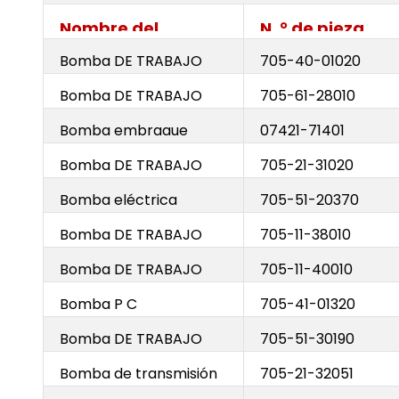
Nombre del
N. ° de pieza
producto
Bomba DE TRABAJO
705-40-01020
Bomba DE TRABAJO
705-61-28010
Bomba embrague
07421-71401
principal
Bomba DE TRABAJO
705-21-31020
Bomba eléctrica
705-51-20370
Bomba DE TRABAJO
705-11-38010
Bomba DE TRABAJO
705-11-40010
Bomba P C
705-41-01320
Bomba DE TRABAJO
705-51-30190
Bomba de transmisión
705-21-32051