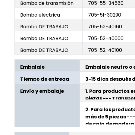
Bomba de transmisión
705-55-34580
Bomba eléctrica
705-51-30290
Bomba DE TRABAJO
705-52-40160
Bomba DE TRABAJO
705-52-40000
Bomba DE TRABAJO
705-52-40100
Embalaje
Embalaje neutro o
Tiempo de entrega
3-15 días después d
Envío y embalaje
1. Para productos en
piezas --- Transpo
caja de cartón
2. Para los product
más de 5 piezas --
de caja de madera
interno, embalaje 