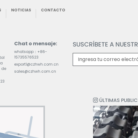
S
NOTICIAS
CONTACTO
Chat o mensaje:
SUSCRÍBETE A NUESTR
whatsapp：+86-
15735576523
tal
la
export1@czhwh.com.cn
 de
sales@czhwh.com.cn
523
ÚLTIMAS PUBLI