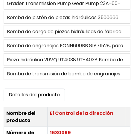
332/F9030
Grader Transmission Pump Gear Pump 23A-60-
11200 for GD511A-1 GD521A-1
Bomba de pistón de piezas hidráulicas 3500666
para retroexcavadora 416E
Bomba de carga de piezas hidráulicas de fábrica
OEM para PV22/ 23
Bomba de engranajes FONN600BB 81871528, para
tractor ford 5640/6640/7740/7840/8240/8340
Pieza hidráulica 20VQ 9T4038 9T-4038 Bomba de
paletas Cartucho hidráulico
Bomba de transmisión de bomba de engranajes
hidráulica de pieza Bulldozer 07438-72202 para 21
Detalles del producto
y 2 años
Nombre del
El Control de la dirección
producto
Número de
1630059