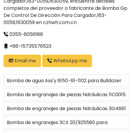
Cargador,163-0059,1630059, encuentre detalles
completos del proveedor o fabricante de Bomba Gp
De Control De Dirección Para Cargador,163-
0059,1630059 en czhwh.com.cn
0355-6056188
+86-15735576523
Email me
WhatsApp me
Bomba de agua Ass'y 6150-61-1102 para Bulldozer
Bomba de engranajes de piezas hidráulicas 11C0015
para cargador XGMA 951III/953III/955III
Bomba de engranajes de piezas hidráulicas 3G4661
para Bulldozer D5 D5B D5E
Bomba de engranajes 3CX 20/925580 para