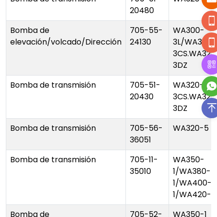
20480
Bomba de
705-55-
WA300-
elevación/volcado/Dirección
24130
3L/WA320-
3CS.WA320
3DZ
Bomba de transmisión
705-51-
WA320-
20430
3CS.WA320
3DZ
Bomba de transmisión
705-56-
WA320-5
36051
Bomba de transmisión
705-11-
WA350-
35010
1/WA380-
1/WA400-
1/WA420-1
Bomba de
705-52-
WA350-1